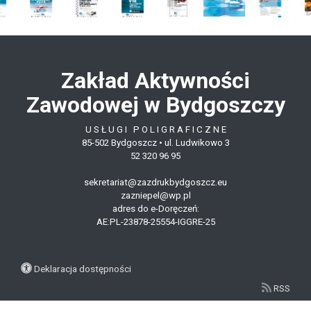
Zakład Aktywności
Zawodowej w Bydgoszczy
U S Ł U G I P O L I G R A F I C Z N E
85-502 Bydgoszcz •
ul. Ludwikowo 3
52 320 96 95
sekretariat@zazdrukbydgoszcz.eu
zazniepel@wp.pl
adres do e-Doręczeń:
AE:PL-23878-25554-IGGRE-25
Deklaracja dostępności
RSS