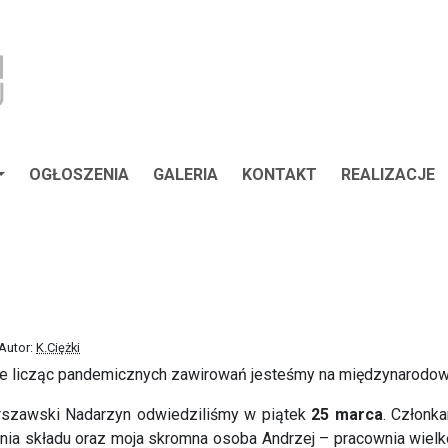
OGŁOSZENIA
GALERIA
KONTAKT
REALIZACJE
 Autor:
K.Ciężki
 nie licząc pandemicznych zawirowań jesteśmy na międzynarodow
arszawski Nadarzyn odwiedziliśmy w piątek
25 marca
. Członka
ownia składu oraz moja skromna osoba Andrzej – pracownia wiel