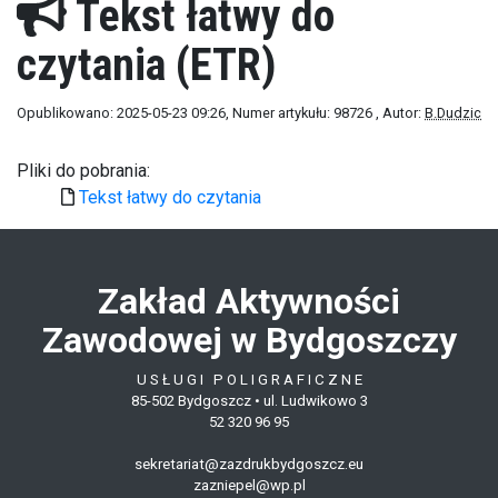
Tekst łatwy do
czytania (ETR)
Opublikowano: 2025-05-23 09:26
, Numer artykułu: 98726
, Autor:
B.Dudzic
Pliki do pobrania:
Tekst łatwy do czytania
Zakład Aktywności
Zawodowej w Bydgoszczy
U S Ł U G I P O L I G R A F I C Z N E
85-502 Bydgoszcz •
ul. Ludwikowo 3
52 320 96 95
sekretariat@zazdrukbydgoszcz.eu
zazniepel@wp.pl